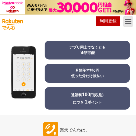
利用登録
アプリ同士でなくとも
通話可能
月額基本料0円
使った分だけ後払い
100
通話料
円(税別)
1
につき
ポイント
楽天でんわは、